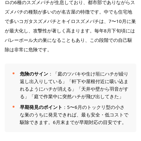
ロの6種のスズメバチが生息しており、都市部でありながらス
ズメバチの種類が多いのが名古屋の特徴です。中でも住宅地
で多いコガタスズメバチとキイロスズメバチは、7〜10月に巣
が最大化し、攻撃性が著しく高まります。毎年8月下旬頃には
バレーボール大の巣になることもあり、この段階での自己駆
除は非常に危険です。
危険のサイン
：「庭のツバキや生け垣にハチが繰り
返し出入りしている」「軒下や屋根付近に吸い込ま
れるようにハチが消える」「天井や壁から羽音がす
る」「庭で作業中に突然ハチが飛び出してきた」
早期発見のポイント
：5〜6月のトックリ型の小さ
な巣のうちに発見できれば、最も安全・低コストで
駆除できます。6月末までが早期対応の目安です。