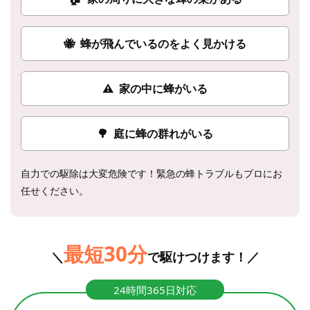
🐝
蜂が飛んでいるのをよく見かける
⚠
家の中に蜂がいる
🌳
庭に蜂の群れがいる
自力での駆除は大変危険です！緊急の蜂トラブルもプロにお
任せください。
最短30分
＼
で駆けつけます！／
24時間365日対応