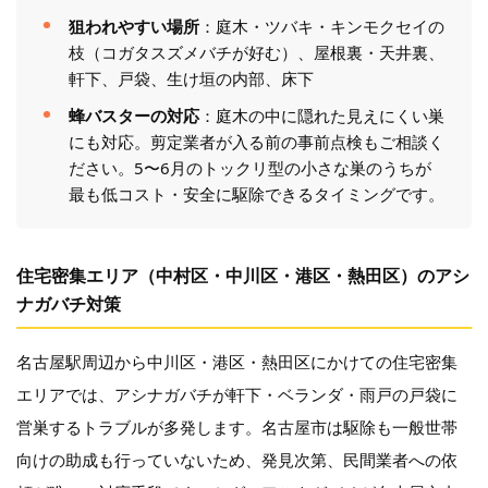
狙われやすい場所
：庭木・ツバキ・キンモクセイの
枝（コガタスズメバチが好む）、屋根裏・天井裏、
軒下、戸袋、生け垣の内部、床下
蜂バスターの対応
：庭木の中に隠れた見えにくい巣
にも対応。剪定業者が入る前の事前点検もご相談く
ださい。5〜6月のトックリ型の小さな巣のうちが
最も低コスト・安全に駆除できるタイミングです。
住宅密集エリア（中村区・中川区・港区・熱田区）のアシ
ナガバチ対策
名古屋駅周辺から中川区・港区・熱田区にかけての住宅密集
エリアでは、アシナガバチが軒下・ベランダ・雨戸の戸袋に
営巣するトラブルが多発します。名古屋市は駆除も一般世帯
向けの助成も行っていないため、発見次第、民間業者への依