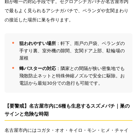
頼が唯一の対応手段です。セグロアシナガバチが名古屋市内
で最もよく見られるアシナガバチで、ベランダや玄関まわり
の接近した場所に巣を作ります。
狙われやすい場所
：軒下、雨戸の戸袋、ベランダの
手すり裏、室外機の隙間、玄関ドア上部、駐輪場の
屋根
蜂バスターの対応
：隣家との間隔が狭い密集地でも
飛散防止ネットと特殊伸縮ノズルで安全に駆除。お
電話から最短30分での急行も可能です。
【要警戒】名古屋市内に6種も生息するスズメバチ｜巣の
サインと危険な時期
名古屋市内にはコガタ・オオ・キイロ・モン・ヒメ・チャイ