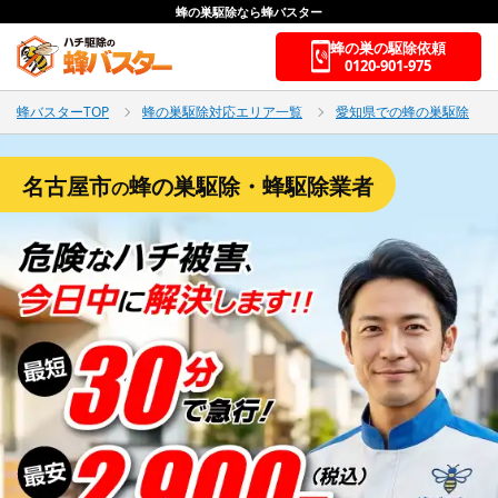
蜂の巣駆除なら蜂バスター
蜂の巣の駆除依頼
0120-901-975
蜂バスターTOP
蜂の巣駆除対応エリア一覧
愛知県での蜂の巣駆除
名古屋市
蜂の巣駆除・蜂駆除業者
の