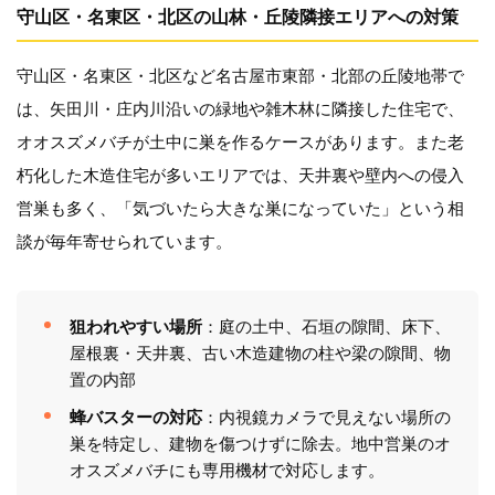
守山区・名東区・北区の山林・丘陵隣接エリアへの対策
守山区・名東区・北区など名古屋市東部・北部の丘陵地帯で
は、矢田川・庄内川沿いの緑地や雑木林に隣接した住宅で、
オオスズメバチが土中に巣を作るケースがあります。また老
朽化した木造住宅が多いエリアでは、天井裏や壁内への侵入
営巣も多く、「気づいたら大きな巣になっていた」という相
談が毎年寄せられています。
狙われやすい場所
：庭の土中、石垣の隙間、床下、
屋根裏・天井裏、古い木造建物の柱や梁の隙間、物
置の内部
蜂バスターの対応
：内視鏡カメラで見えない場所の
巣を特定し、建物を傷つけずに除去。地中営巣のオ
オスズメバチにも専用機材で対応します。