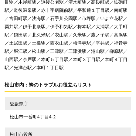
目駅／木屋町駅／道後公園駅／清水町駅／高砂町駅／鉄砲町
駅／道後温泉駅／赤十字病院前駅／平和通１丁目駅／南町駅
／宮田町駅／浅海駅／石手川公園駅／市坪駅／いよ立花駅／
粟井駅／伊予北条駅／伊予和気駅／梅本駅／大浦駅／大手町
駅／鎌田駅／北久米駅／衣山駅／久米駅／鷹ノ子駅／高浜駅
／土居田駅／土橋駅／西衣山駅／梅津寺駅／平井駅／福音寺
駅／堀江駅／松山駅／三津駅／三津浜駅／港山駅／柳原駅／
山西駅／余戸駅／本町５丁目駅／本町３丁目駅／本町４丁目
駅／光洋台駅／本町１丁目駅
松山市内：蜂のトラブルお役立ちリスト
愛媛県庁
松山市一番町4丁目4-2
松山市役所