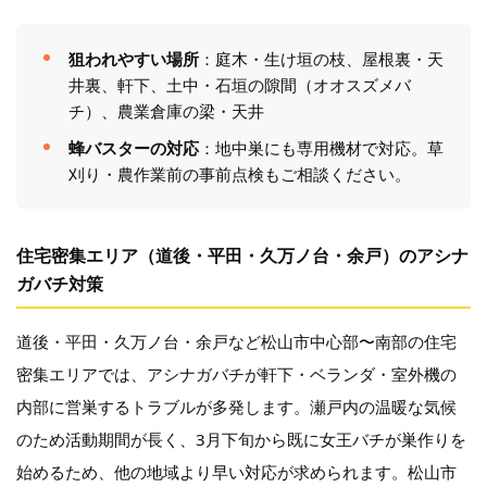
狙われやすい場所
：庭木・生け垣の枝、屋根裏・天
井裏、軒下、土中・石垣の隙間（オオスズメバ
チ）、農業倉庫の梁・天井
蜂バスターの対応
：地中巣にも専用機材で対応。草
刈り・農作業前の事前点検もご相談ください。
住宅密集エリア（道後・平田・久万ノ台・余戸）のアシナ
ガバチ対策
道後・平田・久万ノ台・余戸など松山市中心部〜南部の住宅
密集エリアでは、アシナガバチが軒下・ベランダ・室外機の
内部に営巣するトラブルが多発します。瀬戸内の温暖な気候
のため活動期間が長く、3月下旬から既に女王バチが巣作りを
始めるため、他の地域より早い対応が求められます。松山市