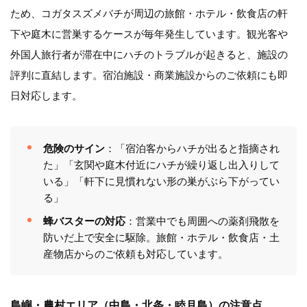
ため、コガタスズメバチが周辺の旅館・ホテル・飲食店の軒
下や庭木に営巣するケースが毎年発生しています。観光客や
外国人旅行者が滞在中にハチのトラブルが起きると、施設の
評判に直結します。宿泊施設・商業施設からのご依頼にも即
日対応します。
危険のサイン
：「宿泊客からハチが出ると指摘され
た」「玄関や庭木付近にハチが繰り返し出入りして
いる」「軒下に見慣れない形の巣がぶら下がってい
る」
蜂バスターの対応
：営業中でも周囲への薬剤飛散を
防いだ上で安全に駆除。旅館・ホテル・飲食店・土
産物店からのご依頼も対応しています。
島嶼・農村エリア（中島・北条・睦月島）の注意点