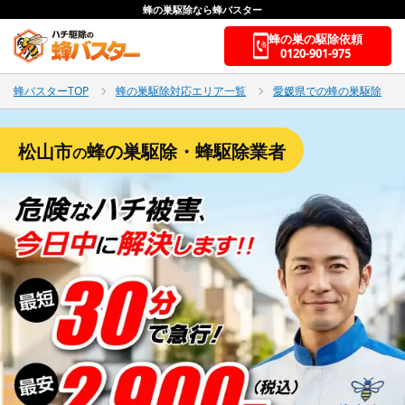
蜂の巣駆除なら蜂バスター
蜂の巣の駆除依頼
0120-901-975
蜂バスターTOP
蜂の巣駆除対応エリア一覧
愛媛県での蜂の巣駆除
松山市
蜂の巣駆除・蜂駆除業者
の