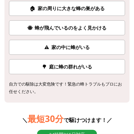
🏠
家の周りに大きな蜂の巣がある
🐝
蜂が飛んでいるのをよく見かける
⚠
家の中に蜂がいる
🌳
庭に蜂の群れがいる
自力での駆除は大変危険です！緊急の蜂トラブルもプロにお
任せください。
最短30分
＼
で駆けつけます！／