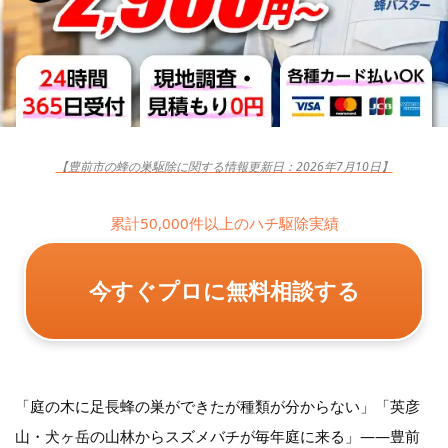
【豊前市の蜂の巣駆除に関する情報更新日：2026年7月10日】
累計50,000件以上のハチ駆除実績
今すぐプロに無料相談する
「庭の木に足長蜂の巣ができたが種類が分からない」「英彦
山・犬ヶ岳の山林からスズメバチが毎年庭に来る」——豊前