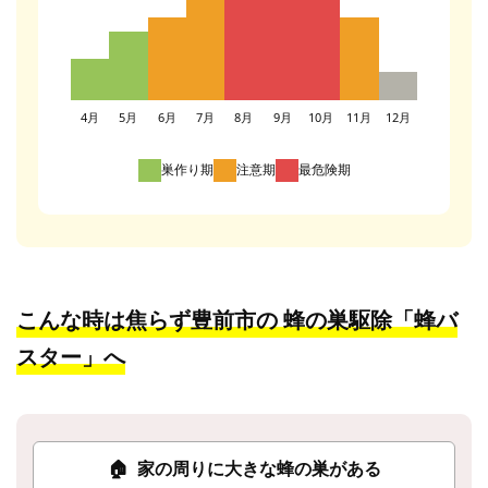
4月
5月
6月
7月
8月
9月
10月
11月
12月
巣作り期
注意期
最危険期
こんな時は焦らず豊前市の
蜂の巣駆除「蜂バ
スター」へ
🏠
家の周りに大きな蜂の巣がある