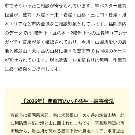
市でそういったご相談が寄せられています。蜂バスター豊前
担当が、豊前・八屋・千束・岩屋・山移・三毛門・沓尾・鬼
木エリアなど市内全域をご相談対象としています。福岡県内
のデータでは1階軒下・庭の木・2階軒下への足長蜂（アシナ
ガバチ）営巣が多く確認されており、今川・山国川沿いの農
地と英彦山・犬ヶ岳の山林に接する豊前市でも同様のケース
が寄せられています。現地調査・お見積もりは無料。作業前
に必ず総額をご提示します。
【2026年】豊前市のハチ発生・被害状況
豊前市は福岡県東部、南に求菩提山・犬ヶ岳の筑紫山地、北
に周防灘を臨む海と山に囲まれたまちです。宇島駅周辺の市
街地から、岩岳川が流れる豊前平野の農地エリア、求菩提山