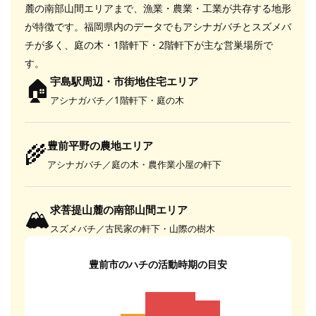
麓の南部山間エリアまで、漁業・農業・工業が共存する地形
が特徴です。福岡県内のデータでもアシナガバチとスズメバ
チが多く、庭の木・1階軒下・2階軒下が主な営巣場所で
す。
🏠
宇島駅周辺・市街地住宅エリア
アシナガバチ／1階軒下・庭の木
🌾
豊前平野の農地エリア
アシナガバチ／庭の木・農作業小屋の軒下
🏔
求菩提山麓の南部山間エリア
スズメバチ／古民家の軒下・山際の樹木
豊前市のハチの活動時期の目安