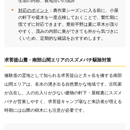
生垣の内部、農地沿いの茂み
対応のポイント
：農作業シーズンに入る前に、小屋
の軒下や庭木を一度点検しておくことで、繁忙期に
慌てずに対応できます。豊前平野は夏に草木が茂り
やすく、茂みの内部に巣ができても外から気づきに
くいため、定期的な確認をおすすめします。
求菩提山麓・南部山間エリアのスズメバチ駆除対策
修験道の霊地として知られる求菩提山と犬ヶ岳を擁する南部
山間エリアは、名水の湧き出る自然豊かな地域です。古民家
が点在し、人の出入りが少ない建物の軒下・屋根裏にスズメ
バチが営巣しやすく、求菩提キャンプ場など来訪者が増える
時期には山際の樹木にも注意が必要です。