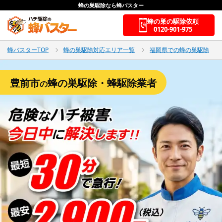
蜂の巣駆除なら蜂バスター
蜂の巣の駆除依頼
0120-901-975
蜂バスターTOP
蜂の巣駆除対応エリア一覧
福岡県での蜂の巣駆除
豊前市
蜂の巣駆除・蜂駆除業者
の