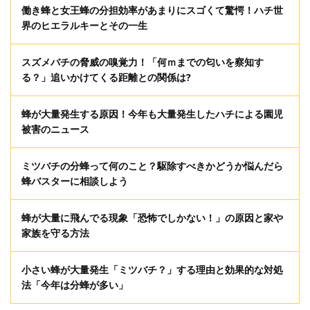
働き蜂と女王蜂の分担効率があまりにスゴくて驚愕！ハチ世
界のヒエラルキーとその一生
スズメバチの脅威の嗅覚力！「何ｍまでの匂いを察知す
る？」追いかけてくる距離との関係は?
蜂が大量発生する原因！今年も大量発生したハチによる園児
被害のニュース
ミツバチの分蜂って何のこと？駆除すべきかどうか悩んだら
蜂バスターに相談しよう
蜂が大量に飛んでる現象「恐怖でしかない！」の原因と家や
家族を守る方法
小さい蜂が大量発生「ミツバチ？」する理由と効果的な対処
法「今年は分蜂が多い」