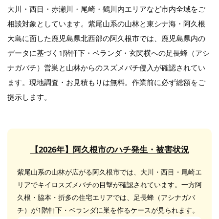
大川・西目・赤瀬川・尾崎・鶴川内エリアなど市内全域をご
相談対象としています。紫尾山系の山林と東シナ海・阿久根
大島に面した鹿児島県北西部の阿久根市では、鹿児島県内の
データに基づく1階軒下・ベランダ・玄関横への足長蜂（アシ
ナガバチ）営巣と山林からのスズメバチ侵入が確認されてい
ます。現地調査・お見積もりは無料。作業前に必ず総額をご
提示します。
【2026年】阿久根市のハチ発生・被害状況
紫尾山系の山林が広がる阿久根市では、大川・西目・尾崎エ
リアでキイロスズメバチの目撃が確認されています。一方阿
久根・脇本・折多の住宅エリアでは、足長蜂（アシナガバ
チ）が1階軒下・ベランダに巣を作るケースが見られます。