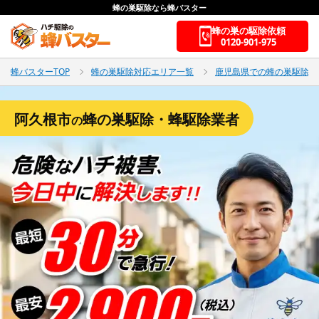
蜂の巣駆除なら蜂バスター
蜂の巣の駆除依頼
0120-901-975
蜂バスターTOP
蜂の巣駆除対応エリア一覧
鹿児島県での蜂の巣駆除
阿久根市
蜂の巣駆除・蜂駆除業者
の