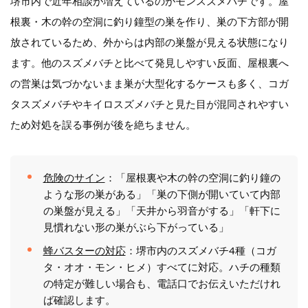
堺市内で近年相談が増えているのがモンスズメバチです。屋
根裏・木の幹の空洞に釣り鐘型の巣を作り、巣の下方部が開
放されているため、外からは内部の巣盤が見える状態になり
ます。他のスズメバチと比べて発見しやすい反面、屋根裏へ
の営巣は気づかないまま巣が大型化するケースも多く、コガ
タスズメバチやキイロスズメバチと見た目が混同されやすい
ため対処を誤る事例が後を絶ちません。
危険のサイン
：「屋根裏や木の幹の空洞に釣り鐘の
ような形の巣がある」「巣の下側が開いていて内部
の巣盤が見える」「天井から羽音がする」「軒下に
見慣れない形の巣がぶら下がっている」
蜂バスターの対応
：堺市内のスズメバチ4種（コガ
タ・オオ・モン・ヒメ）すべてに対応。ハチの種類
の特定が難しい場合も、電話口でお伝えいただけれ
ば確認します。