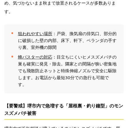
め、気づかないまま秋まで放置されるケースが多数ありま
す。
狙われやすい場所
：戸袋、換気扇の排気口、部分的
に破損した壁の内部、床下、軒下、ベランダの手す
り裏、室外機の隙間
蜂バスターの対応
：目立ちにくいヒメスズメバチの
巣も確実に発見・除去。隣家との間隔が狭い密集地
でも飛散防止ネットと特殊伸縮ノズルで安全に駆除
します。お電話から最短30分での急行も可能で
す。
【要警戒】堺市内で急増する「屋根裏・釣り鐘型」のモン
スズメバチ被害