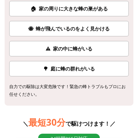
🏠
家の周りに大きな蜂の巣がある
🐝
蜂が飛んでいるのをよく見かける
⚠
家の中に蜂がいる
🌳
庭に蜂の群れがいる
自力での駆除は大変危険です！緊急の蜂トラブルもプロにお
任せください。
最短30分
＼
で駆けつけます！／