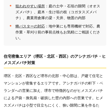
狙われやすい場所
：庭の土中・石垣の隙間（オオス
ズメバチ）、庭木・生け垣の枝（コガタスズメバ
チ）、農業用倉庫の梁・天井、物置の内部
蜂バスターの対応
：地中巣にも専用機材で対応。農
作業・草刈り前の事前点検もお気軽にご相談くださ
い。
住宅密集エリア（堺区・北区・西区）のアシナガバチ・ヒ
メスズメバチ対策
堺区・北区・西区など堺市の北部・中心部は、戸建て住宅と
マンションが密集するエリアです。アシナガバチの軒下・ベ
ランダへの営巣に加え、堺市で特徴的なのがヒメスズメバチ
による戸袋・換気扇・破損した壁の内部への営巣です。ヒメ
スズメバチは小型で目立ちにくく、狭い隙間に巣を作るた