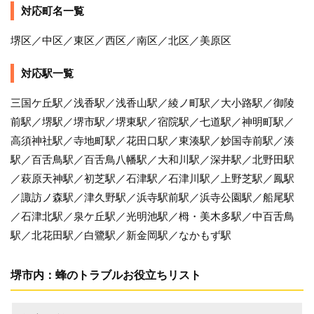
対応町名一覧
堺区／中区／東区／西区／南区／北区／美原区
対応駅一覧
三国ケ丘駅／浅香駅／浅香山駅／綾ノ町駅／大小路駅／御陵
前駅／堺駅／堺市駅／堺東駅／宿院駅／七道駅／神明町駅／
高須神社駅／寺地町駅／花田口駅／東湊駅／妙国寺前駅／湊
駅／百舌鳥駅／百舌鳥八幡駅／大和川駅／深井駅／北野田駅
／萩原天神駅／初芝駅／石津駅／石津川駅／上野芝駅／鳳駅
／諏訪ノ森駅／津久野駅／浜寺駅前駅／浜寺公園駅／船尾駅
／石津北駅／泉ケ丘駅／光明池駅／栂・美木多駅／中百舌鳥
駅／北花田駅／白鷺駅／新金岡駅／なかもず駅
堺市内：蜂のトラブルお役立ちリスト