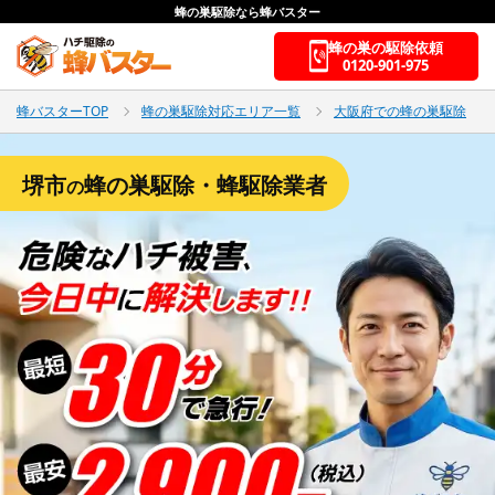
蜂の巣駆除なら蜂バスター
蜂の巣の駆除依頼
0120-901-975
蜂バスターTOP
蜂の巣駆除対応エリア一覧
大阪府での蜂の巣駆除
堺市
蜂の巣駆除・蜂駆除業者
の