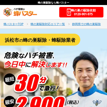
蜂の巣駆除なら蜂バスター
蜂の巣の駆除依頼
0120-901-975
蜂バスターTOP
蜂の巣駆除対応エリア一覧
静岡県での蜂の巣駆除
浜松市
蜂の巣駆除・蜂駆除業者
の