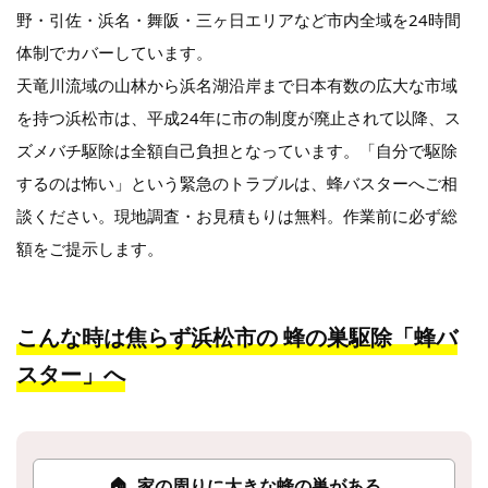
野・引佐・浜名・舞阪・三ヶ日エリアなど市内全域を24時間
体制でカバーしています。
天竜川流域の山林から浜名湖沿岸まで日本有数の広大な市域
を持つ浜松市は、平成24年に市の制度が廃止されて以降、ス
ズメバチ駆除は全額自己負担となっています。「自分で駆除
するのは怖い」という緊急のトラブルは、蜂バスターへご相
談ください。現地調査・お見積もりは無料。作業前に必ず総
額をご提示します。
こんな時は焦らず浜松市の
蜂の巣駆除「蜂バ
スター」へ
🏠
家の周りに大きな蜂の巣がある