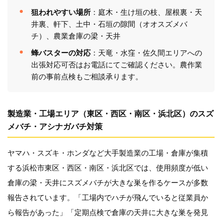
狙われやすい場所
：庭木・生け垣の枝、屋根裏・天
井裏、軒下、土中・石垣の隙間（オオスズメバ
チ）、農業倉庫の梁・天井
蜂バスターの対応
：天竜・水窪・佐久間エリアへの
出張対応可否はお電話にてご確認ください。農作業
前の事前点検もご相談承ります。
製造業・工場エリア（東区・西区・南区・浜北区）のスズ
メバチ・アシナガバチ対策
ヤマハ・スズキ・ホンダなど大手製造業の工場・倉庫が集積
する浜松市東区・西区・南区・浜北区では、使用頻度が低い
倉庫の梁・天井にスズメバチが大きな巣を作るケースが多数
報告されています。「工場内でハチが飛んでいると従業員か
ら報告があった」「定期点検で倉庫の天井に大きな巣を発見