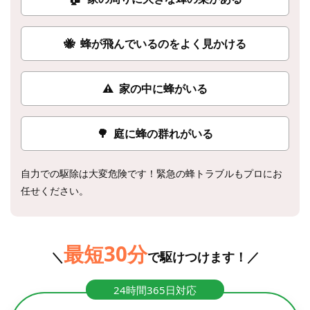
🐝
蜂が飛んでいるのをよく見かける
⚠
家の中に蜂がいる
🌳
庭に蜂の群れがいる
自力での駆除は大変危険です！緊急の蜂トラブルもプロにお
任せください。
最短30分
＼
で駆けつけます！／
24時間365日対応