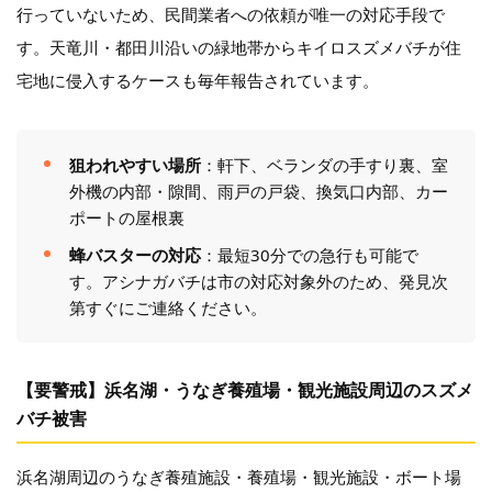
行っていないため、民間業者への依頼が唯一の対応手段で
す。天竜川・都田川沿いの緑地帯からキイロスズメバチが住
宅地に侵入するケースも毎年報告されています。
狙われやすい場所
：軒下、ベランダの手すり裏、室
外機の内部・隙間、雨戸の戸袋、換気口内部、カー
ポートの屋根裏
蜂バスターの対応
：最短30分での急行も可能で
す。アシナガバチは市の対応対象外のため、発見次
第すぐにご連絡ください。
【要警戒】浜名湖・うなぎ養殖場・観光施設周辺のスズメ
バチ被害
浜名湖周辺のうなぎ養殖施設・養殖場・観光施設・ボート場