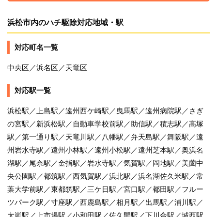
浜松市内のハチ駆除対応地域・駅
対応町名一覧
中央区／浜名区／天竜区
対応駅一覧
浜松駅／上島駅／遠州西ケ崎駅／曳馬駅／遠州病院駅／さぎ
の宮駅／新浜松駅／自動車学校前駅／助信駅／積志駅／高塚
駅／第一通り駅／天竜川駅／八幡駅／弁天島駅／舞阪駅／遠
州岩水寺駅／遠州小林駅／遠州小松駅／遠州芝本駅／奥浜名
湖駅／尾奈駅／金指駅／岩水寺駅／気賀駅／岡地駅／美薗中
央公園駅／都筑駅／西気賀駅／浜北駅／浜名湖佐久米駅／常
葉大学前駅／東都筑駅／三ケ日駅／宮口駅／都田駅／フルー
ツパーク駅／寸座駅／西鹿島駅／相月駅／出馬駅／浦川駅／
大嵐駅／上市場駅／小和田駅／佐久間駅／下川合駅／城西駅