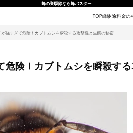
蜂の巣駆除なら蜂バスター
TOP
蜂駆除料金の
チが強すぎて危険！カブトムシを瞬殺する攻撃性と生態の秘密
て危険！カブトムシを瞬殺する