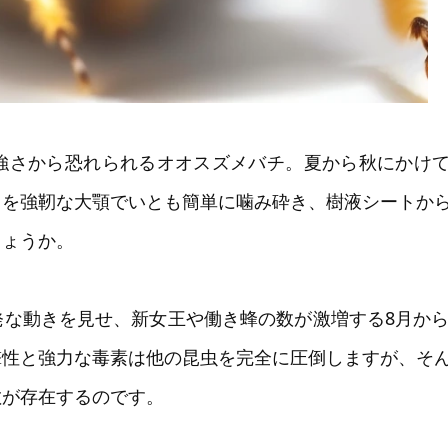
強さから恐れられるオオスズメバチ。夏から秋にかけ
タを強靭な大顎でいとも簡単に噛み砕き、樹液シートか
しょうか。
な動きを見せ、新女王や働き蜂の数が激増する8月から
撃性と強力な毒素は他の昆虫を完全に圧倒しますが、そ
敵が存在するのです。