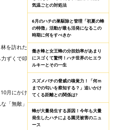
気温ごとの対処法
6月のハチの巣駆除と管理「初夏の蜂
の特徴」活動が最も活発になるこの
時期に何をすべきか
て林を訪れた
働き蜂と女王蜂の分担効率があまり
ら力ずくで叩
にスゴくて驚愕！ハチ世界のヒエラ
ルキーとその一生
スズメバチの脅威の嗅覚力！「何ｍ
までの匂いを察知する？」追いかけ
10月にかけ
てくる距離との関係は?
んな「無敵」
蜂が大量発生する原因！今年も大量
発生したハチによる園児被害のニュ
ース