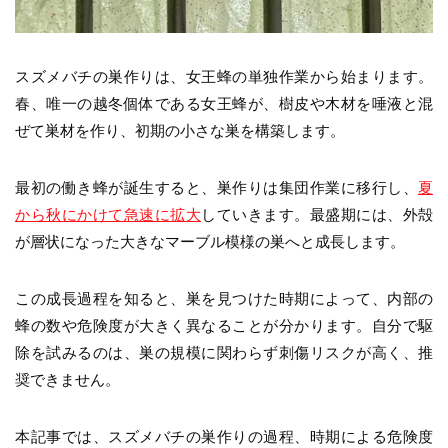
スズメバチの巣作りは、女王蜂の単独作業から始まります。
春、唯一の越冬個体である女王蜂が、樹皮や木材を唾液と混
ぜて巣材を作り、初期の小さな巣を構築します。
最初の働き蜂が誕生すると、巣作りは集団作業に移行し、
夏
から秋にかけて急速に拡大
していきます。最盛期には、外殻
が層状になった大きなマーブル模様の巣へと成長します。
この成長過程を知ると、巣を見つけた時期によって、内部の
蜂の数や危険度が大きく異なることが分かります。自分で駆
除を試みるのは、巣の規模に関わらず刺傷リスクが高く、推
奨できません。
本記事では、スズメバチの巣作りの過程、時期による危険度