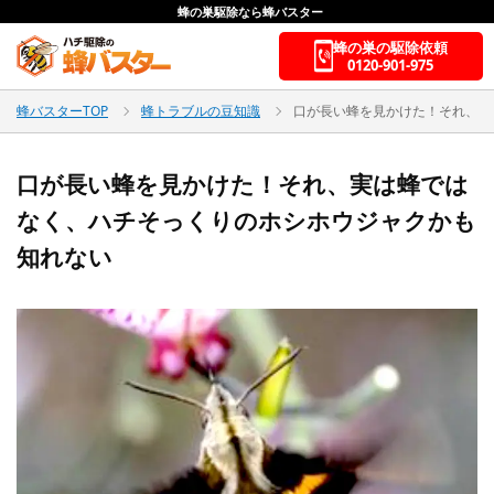
蜂の巣駆除なら蜂バスター
蜂の巣の駆除依頼
0120-901-975
蜂バスターTOP
蜂トラブルの豆知識
口が長い蜂を見かけた！それ、実
口が長い蜂を見かけた！それ、実は蜂では
なく、ハチそっくりのホシホウジャクかも
知れない