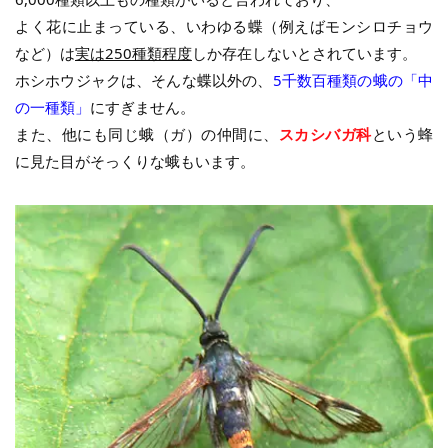
よく花に止まっている、いわゆる蝶（例えばモンシロチョウ
など）は
実は250種類程度
しか存在しないとされています。
ホシホウジャクは、そんな蝶以外の、
5千数百種類の蛾の「中
の一種類」
にすぎません。
また、他にも同じ蛾（ガ）の仲間に、
スカシバガ科
という蜂
に見た目がそっくりな蛾もいます。