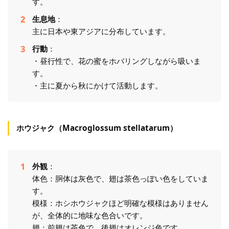
す。
生息地
：
主に日本や東アジアに分布しています。
行動
：
・昼行性で、花の蜜をホバリングしながら吸いま
す。
・主に夏から秋にかけて活動します。
ホウジャク（Macroglossum stellatarum）
外観
：
体色：胴体は灰色で、翅は茶色っぽい色をしていま
す。
模様：ホシホウジャクほど明確な模様はありません
が、全体的に地味な色合いです。
翅：前翅は茶色で、後翅はオレンジ色です。