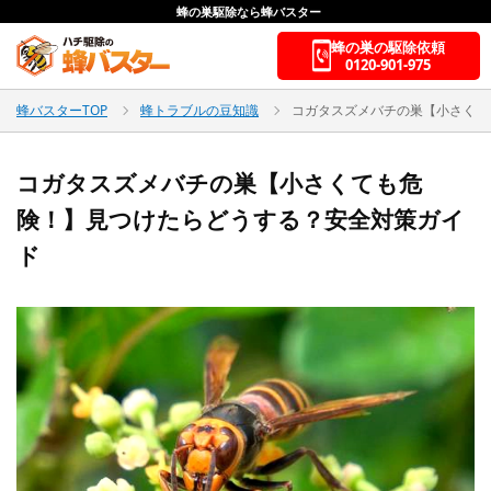
蜂の巣駆除なら蜂バスター
蜂の巣の駆除依頼
0120-901-975
蜂バスターTOP
蜂トラブルの豆知識
コガタスズメバチの巣【小さくて
コガタスズメバチの巣【小さくても危
険！】見つけたらどうする？安全対策ガイ
ド