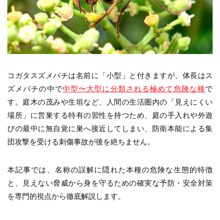
コガタスズメバチは名前に「小型」と付きますが、体長はス
ズメバチの中で
中型〜大型に分類される極めて危険な種
で
す。庭木の茂みや生垣など、人間の生活圏内の「見えにくい
場所」に営巣する特有の習性を持つため、庭の手入れや外遊
びの最中に無自覚に巣へ接近してしまい、防衛本能による集
団攻撃を受ける刺傷事故が後を絶ちません。
本記事では、名称の誤解に隠れた本種の危険な生態的特徴
と、見えない脅威から身を守るための確実な予防・安全対策
を専門的視点から徹底解説します。