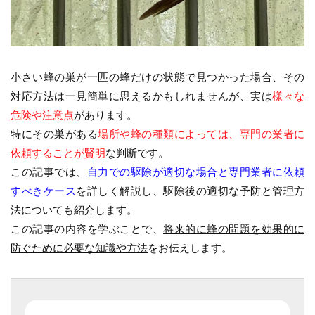
小さい蜂の巣が一匹の蜂だけの状態で見つかった場合、その
対応方法は一見簡単に思えるかもしれませんが、実は
様々な
危険や注意点
があります。
特にその巣がある
場所や蜂の種類によっては、専門の業者に
依頼することが賢明
な判断です。
この記事では、
自力での駆除が適切な場合と専門業者に依頼
すべきケース
を詳しく解説し、駆除後の適切な予防と管理方
法についても紹介します。
この記事の内容を学ぶことで、
将来的に蜂の問題を効果的に
防ぐために必要な知識や方法
をお伝えします。