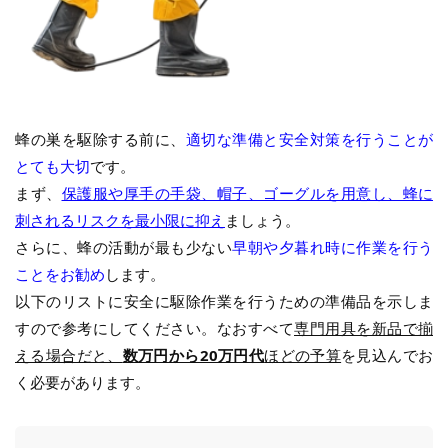
蜂の巣を駆除する前に、
適切な準備と安全対策を行うことが
とても大切
です。
まず、
保護服や厚手の手袋、帽子、ゴーグルを用意し、蜂に
刺されるリスクを最小限に抑え
ましょう。
さらに、蜂の活動が最も少ない
早朝や夕暮れ時に作業を行う
ことをお勧め
します。
以下のリストに安全に駆除作業を行うための準備品を示しま
すので参考にしてください。なおすべて
専門用具を新品で揃
える場合だと、
数万円から20万円代
ほどの予算
を見込んでお
く必要があります。