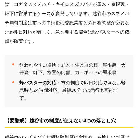
は、コガタスズメバチ・キイロスズメバチが庭木・屋根裏・
軒下に営巣するケースが多発しています。越谷市のスズメバ
チ無料制度は市への申請後に委託業者との日程調整が必要な
ため即日対応が難しく、急を要する場合は蜂バスターへの依
頼が確実です。
狙われやすい場所：庭木・生け垣の枝、屋根裏・天
井裏、軒下、物置の内部、カーポートの屋根裏
蜂バスターの対応
：市の制度で即日対応できない緊
急時も24時間対応。最短30分での急行も可能で
す。
【要警戒】越谷市の制度が使えない4つの落とし穴
越谷市のスズメバチ無料駆除制度は全国的にも珍しい制度で