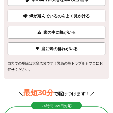
🐝
蜂が飛んでいるのをよく見かける
⚠
家の中に蜂がいる
🌳
庭に蜂の群れがいる
自力での駆除は大変危険です！緊急の蜂トラブルもプロにお
任せください。
最短30分
＼
で駆けつけます！／
24時間365日対応