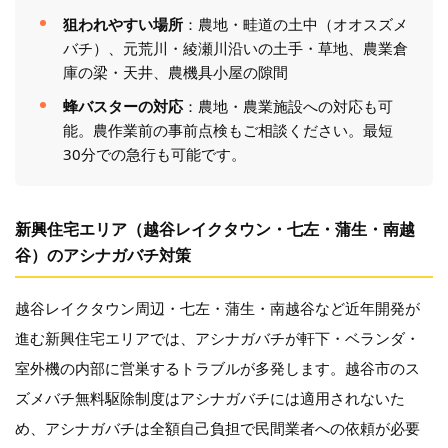
狙われやすい場所
：農地・畦道の土中（オオスズメ
バチ）、元荒川・綾瀬川沿いの土手・草地、農業倉
庫の梁・天井、農機具小屋の隙間
蜂バスターの対応
：農地・農業施設への対応も可
能。農作業前の事前点検もご相談ください。最短
30分での急行も可能です。
新興住宅エリア（越谷レイクタウン・七左・蒲生・南越
谷）のアシナガバチ対策
越谷レイクタウン周辺・七左・蒲生・南越谷など近年開発が
進む新興住宅エリアでは、アシナガバチが軒下・ベランダ・
室外機の内部に営巣するトラブルが多発します。越谷市のス
ズメバチ無料駆除制度はアシナガバチには適用されないた
め、アシナガバチは全額自己負担で民間業者への依頼が必要