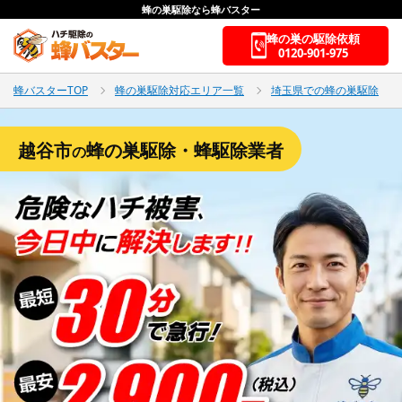
蜂の巣駆除なら蜂バスター
蜂の巣の駆除依頼
0120-901-975
蜂バスターTOP
蜂の巣駆除対応エリア一覧
埼玉県での蜂の巣駆除
越谷市
蜂の巣駆除・蜂駆除業者
の