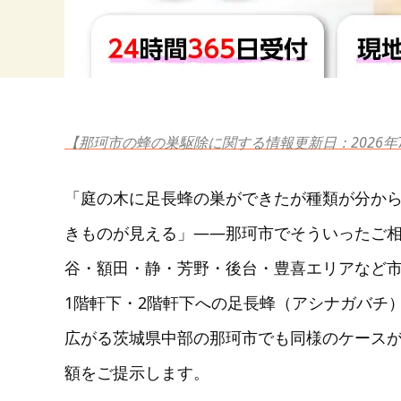
【那珂市の蜂の巣駆除に関する情報更新日：2026年
「庭の木に足長蜂の巣ができたが種類が分か
きものが見える」——那珂市でそういったご
谷・額田・静・芳野・後台・豊喜エリアなど
1階軒下・2階軒下への足長蜂（アシナガバチ
広がる茨城県中部の那珂市でも同様のケース
額をご提示します。