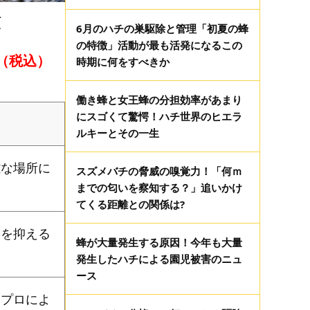
類
6月のハチの巣駆除と管理「初夏の蜂
の特徴」活動が最も活発になるこの
（税込）
時期に何をすべきか
働き蜂と女王蜂の分担効率があまり
にスゴくて驚愕！ハチ世界のヒエラ
ルキーとその一生
雑な場所に
スズメバチの脅威の嗅覚力！「何ｍ
までの匂いを察知する？」追いかけ
てくる距離との関係は?
用を抑える
蜂が大量発生する原因！今年も大量
発生したハチによる園児被害のニュ
ース
。プロによ