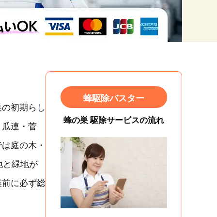
蜂駆除バスター
巣の初期らし
蜂の巣 駆除サービスの流れ
・瓜連・菅
では庭の木・
地と緑地が
業前に必ず総