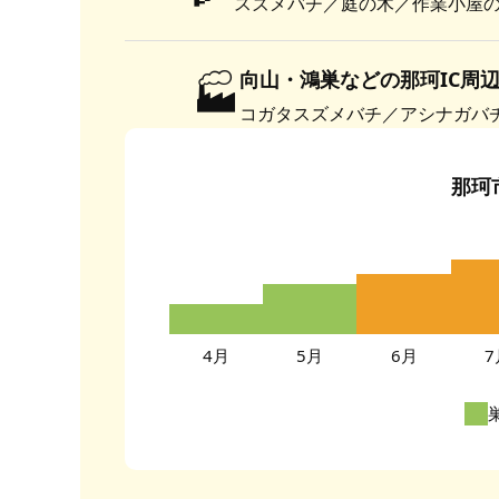
スズメバチ／庭の木／作業小屋
🏭
向山・鴻巣などの那珂IC周
コガタスズメバチ／アシナガバ
那珂
4月
5月
6月
7