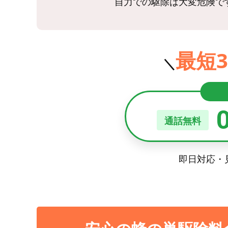
自力での駆除は大変危険で
最短3
＼
通話無料
即日対応・