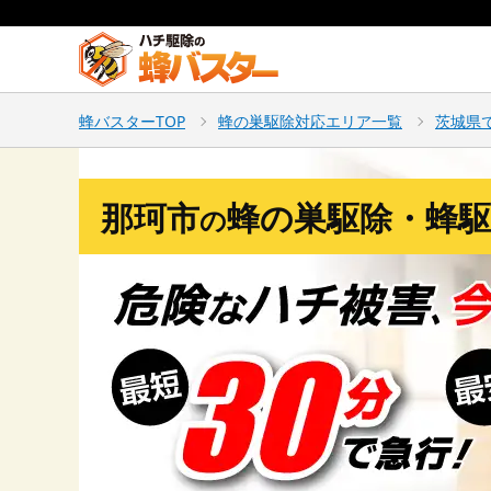
蜂バスターTOP
蜂の巣駆除対応エリア一覧
茨城県
那珂市
蜂の巣駆除・蜂駆
の