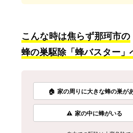
こんな時は焦らず那珂市の
蜂の巣駆除「蜂バスター」
🏠
家の周りに大きな蜂の巣が
⚠
家の中に蜂がいる