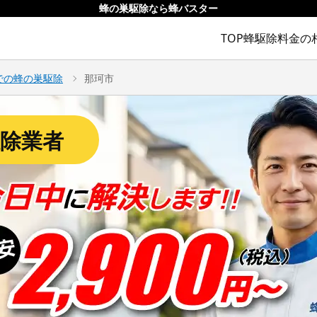
蜂の巣駆除なら蜂バスター
TOP
蜂駆除料金の
での蜂の巣駆除
那珂市
除業者