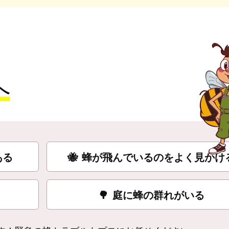
へ
ある
🐝
蜂が飛んでいるのをよく見かけ
🌳
庭に蜂の群れがいる