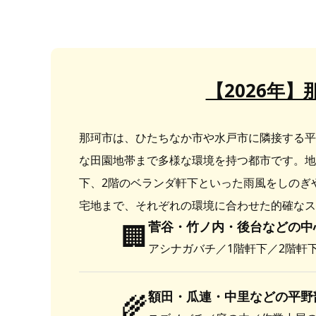
【2026年
那珂市は、ひたちなか市や水戸市に隣接する平
な田園地帯まで多様な環境を持つ都市です。地
下、2階のベランダ軒下といった雨風をしのぎ
宅地まで、それぞれの環境に合わせた的確なス
🏢
菅谷・竹ノ内・後台などの中
アシナガバチ／1階軒下／2階軒
🌾
額田・瓜連・中里などの平野