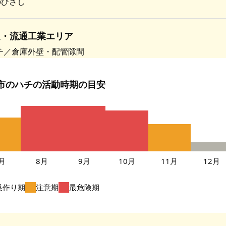
のひさし
辺・流通工業エリア
チ／倉庫外壁・配管隙間
市のハチの活動時期の目安
月
8月
9月
10月
11月
12月
巣作り期
注意期
最危険期