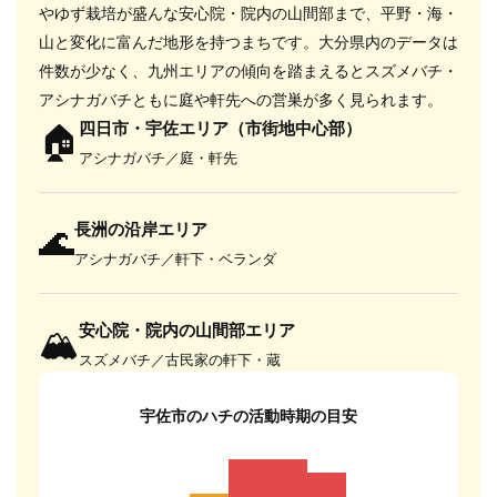
やゆず栽培が盛んな安心院・院内の山間部まで、平野・海・
山と変化に富んだ地形を持つまちです。大分県内のデータは
件数が少なく、九州エリアの傾向を踏まえるとスズメバチ・
アシナガバチともに庭や軒先への営巣が多く見られます。
🏠
四日市・宇佐エリア（市街地中心部）
アシナガバチ／庭・軒先
🌊
長洲の沿岸エリア
アシナガバチ／軒下・ベランダ
🏔
安心院・院内の山間部エリア
スズメバチ／古民家の軒下・蔵
宇佐市のハチの活動時期の目安