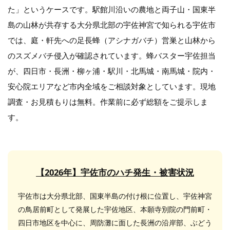
た」というケースです。駅館川沿いの農地と両子山・国東半
島の山林が共存する大分県北部の宇佐神宮で知られる宇佐市
では、庭・軒先への足長蜂（アシナガバチ）営巣と山林から
のスズメバチ侵入が確認されています。蜂バスター宇佐担当
が、四日市・長洲・柳ヶ浦・駅川・北馬城・南馬城・院内・
安心院エリアなど市内全域をご相談対象としています。現地
調査・お見積もりは無料。作業前に必ず総額をご提示しま
す。
【2026年】宇佐市のハチ発生・被害状況
宇佐市は大分県北部、国東半島の付け根に位置し、宇佐神宮
の鳥居前町として発展した宇佐地区、本願寺別院の門前町・
四日市地区を中心に、周防灘に面した長洲の沿岸部、ぶどう