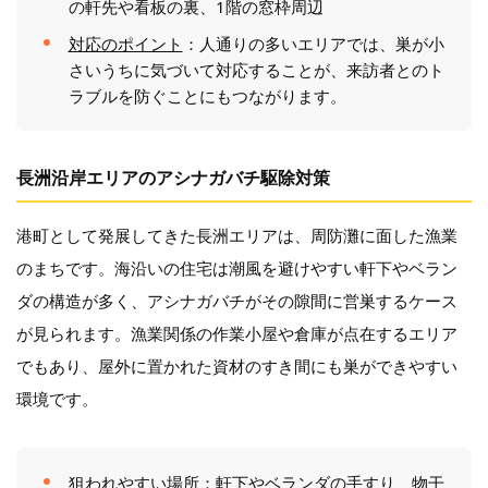
の軒先や看板の裏、1階の窓枠周辺
対応のポイント
：人通りの多いエリアでは、巣が小
さいうちに気づいて対応することが、来訪者とのト
ラブルを防ぐことにもつながります。
長洲沿岸エリアのアシナガバチ駆除対策
港町として発展してきた長洲エリアは、周防灘に面した漁業
のまちです。海沿いの住宅は潮風を避けやすい軒下やベラン
ダの構造が多く、アシナガバチがその隙間に営巣するケース
が見られます。漁業関係の作業小屋や倉庫が点在するエリア
でもあり、屋外に置かれた資材のすき間にも巣ができやすい
環境です。
狙われやすい場所
：軒下やベランダの手すり、物干