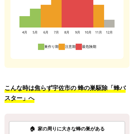
4月
5月
6月
7月
8月
9月
10月
11月
12月
巣作り期
注意期
最危険期
こんな時は焦らず宇佐市の
蜂の巣駆除「蜂バ
スター」へ
🏠
家の周りに大きな蜂の巣がある