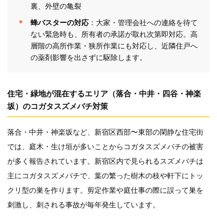
裏、外壁の亀裂
蜂バスターの対応
：大家・管理会社への連絡を待て
ない緊急時も、所有者の承諾が取れ次第即対応。高
層階の高所作業・狭所作業にも対応し、近隣住戸へ
の薬剤影響を出さずに駆除します。
住宅・緑地が混在するエリア（落合・中井・四谷・神楽
坂）のコガタスズメバチ対策
落合・中井・神楽坂など、新宿区西部〜東部の閑静な住宅街
では、庭木・生け垣が多いことからコガタスズメバチの被害
が多く報告されています。新宿区内で見られるスズメバチは
主にコガタスズメバチで、葉の繁った樹木の枝や軒下にトッ
クリ型の巣を作ります。剪定作業や庭仕事の際に誤って巣を
刺激し、刺される事故が毎年発生しています。