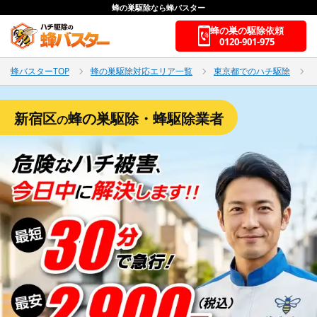
蜂の巣駆除なら蜂バスター
蜂の巣の駆除依頼
0120-901-975
蜂バスターTOP
蜂の巣駆除対応エリア一覧
東京都でのハチ駆除
新宿区
蜂の巣駆除・蜂駆除業者
の