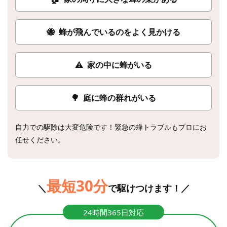
🐝
蜂が飛んでいるのをよく見かける
⚠
家の中に蜂がいる
🌳
庭に蜂の群れがいる
自力での駆除は大変危険です！緊急の蜂トラブルもプロにお
任せください。
最短30分
＼
で駆けつけます！／
24時間365日対応