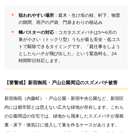
狙われやすい場所
：庭木・生け垣の枝、軒下、物置
の隙間、雨戸の戸袋、門扉まわりの植込み
蜂バスターの対応
：コガタスズメバチは5〜6月の
巣が小さい（トックリ型）うちが最も安全・低コス
トで駆除できるタイミングです。「庭仕事をしよう
としたらハチが飛び出した」という緊急時も、24
時間即日対応します。
【要警戒】新宿御苑・戸山公園周辺のスズメバチ被害
新宿御苑（内藤町）・戸山公園・新宿中央公園など、新宿区
内には都市部とは思えない広大な緑地が存在します。これら
の公園周辺の住宅では、緑地から飛来したスズメバチが屋根
裏・床下・換気口に侵入して巣を作るケースがあります。