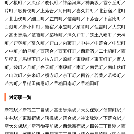
町／榎町／大久保／改代町／神楽河岸／神楽坂／霞ケ丘町／
片町／歌舞伎町／上落合／河田町／喜久井町／北新宿／北町
／北山伏町／細工町／左門町／信濃町／下落合／下宮比町／
白銀町／新小川町／新宿／水道町／須賀町／住吉町／大京町
／高田馬場／箪笥町／築地町／津久戸町／筑土八幡町／天神
町／戸塚町／富久町／戸山／内藤町／中井／中落合／中里町
／中町／納戸町／西落合／西五軒町／西新宿／二十騎町／西
早稲田／馬場下町／払方町／原町／東榎町／東五軒町／百人
町／袋町／舟町／弁天町／南榎町／南町／南元町／南山伏町
／山吹町／矢来町／横寺町／余丁町／四谷／若葉／若松町／
若宮町／早稲田鶴巻町／早稲田南町／早稲田町
対応駅一覧
新宿駅／新宿三丁目駅／高田馬場駅／大久保駅／信濃町駅／
中井駅／東新宿駅／曙橋駅／落合駅／神楽坂駅／下落合駅／
新大久保駅／新宿御苑前駅／西武新宿駅／四谷三丁目駅／西