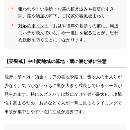
狙われやすい場所
：お墓の植え込みや石塔のすき
間、蔵や納屋の軒下、古民家の破風板まわり
対応のポイント
：お盆や彼岸の墓参りの前に、周辺
にハチが飛んでいないか一度目を配ることが、思わ
ぬ接触を防ぐことにつながります。
【要警戒】中山間地域の墓地・蔵に潜む巣に注意
鹿野・須々万・須金エリアの墓地や蔵は、普段人の出入りが
少なく、気づかないうちに巣が大きく成長しているケースが
見られます。特にスズメバチは秋にかけて巣が最大化し攻撃
性も高まるため、お盆などで人が一斉に集まるタイミングで
事故が集中しやすい点に注意が必要です。