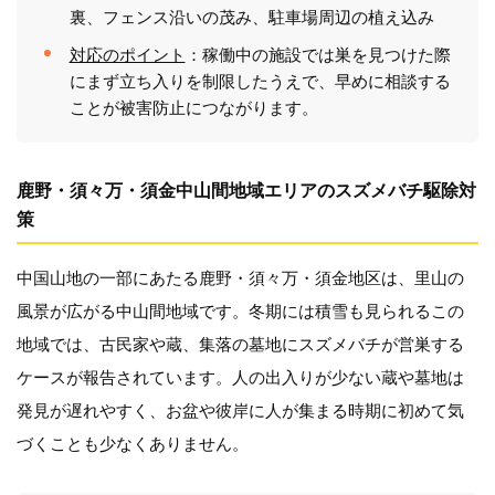
裏、フェンス沿いの茂み、駐車場周辺の植え込み
対応のポイント
：稼働中の施設では巣を見つけた際
にまず立ち入りを制限したうえで、早めに相談する
ことが被害防止につながります。
鹿野・須々万・須金中山間地域エリアのスズメバチ駆除対
策
中国山地の一部にあたる鹿野・須々万・須金地区は、里山の
風景が広がる中山間地域です。冬期には積雪も見られるこの
地域では、古民家や蔵、集落の墓地にスズメバチが営巣する
ケースが報告されています。人の出入りが少ない蔵や墓地は
発見が遅れやすく、お盆や彼岸に人が集まる時期に初めて気
づくことも少なくありません。