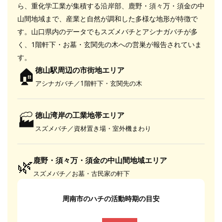
ら、重化学工業が集積する沿岸部、鹿野・須々万・須金の中
山間地域まで、産業と自然が調和した多様な地形が特徴で
す。山口県内のデータでもスズメバチとアシナガバチが多
く、1階軒下・お墓・玄関先の木への営巣が報告されていま
す。
🏠
徳山駅周辺の市街地エリア
アシナガバチ／1階軒下・玄関先の木
🏭
徳山湾岸の工業地帯エリア
スズメバチ／資材置き場・室外機まわり
🌿
鹿野・須々万・須金の中山間地域エリア
スズメバチ／お墓・古民家の軒下
周南市のハチの活動時期の目安