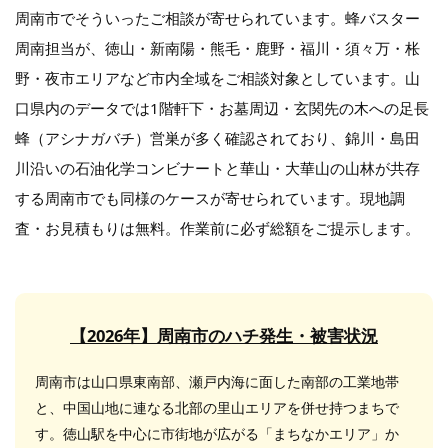
周南市でそういったご相談が寄せられています。蜂バスター
周南担当が、徳山・新南陽・熊毛・鹿野・福川・須々万・枨
野・夜市エリアなど市内全域をご相談対象としています。山
口県内のデータでは1階軒下・お墓周辺・玄関先の木への足長
蜂（アシナガバチ）営巣が多く確認されており、錦川・島田
川沿いの石油化学コンビナートと華山・大華山の山林が共存
する周南市でも同様のケースが寄せられています。現地調
査・お見積もりは無料。作業前に必ず総額をご提示します。
【2026年】周南市のハチ発生・被害状況
周南市は山口県東南部、瀬戸内海に面した南部の工業地帯
と、中国山地に連なる北部の里山エリアを併せ持つまちで
す。徳山駅を中心に市街地が広がる「まちなかエリア」か