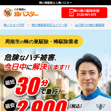
蜂の巣駆除なら蜂バスター
蜂の巣の駆除依頼
0120-901-975
蜂バスターTOP
蜂の巣駆除対応エリア一覧
山口県での蜂の巣駆除
周南市
蜂の巣駆除・蜂駆除業者
の