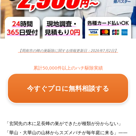
【周南市の蜂の巣駆除に関する情報更新日：2026年7月2日】
累計50,000件以上のハチ駆除実績
今すぐプロに無料相談する
「玄関先の木に足長蜂の巣ができたが種類が分からない」
「華山・大華山の山林からスズメバチが毎年庭に来る」——