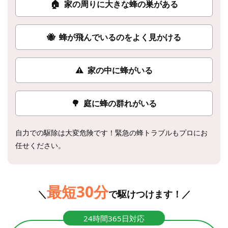
🏠
家の周りに大きな蜂の巣がある
🐝
蜂が飛んでいるのをよく見かける
⚠
家の中に蜂がいる
🌳
庭に蜂の群れがいる
自力での駆除は大変危険です！緊急の蜂トラブルもプロにお
任せください。
最短30分
＼
で駆けつけます！／
24時間365日対応